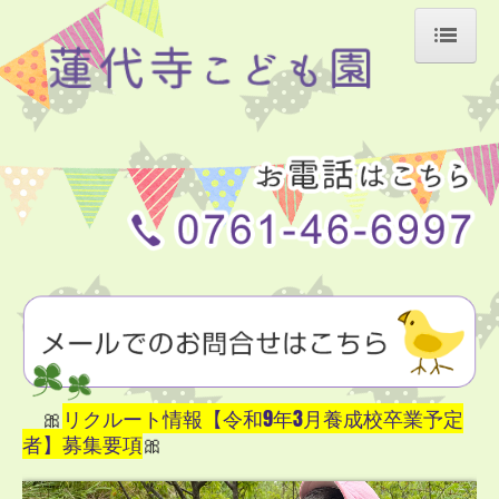
ホーム
基本理念と教育・保育目標
いきいき活動ブログ
地域の皆様方へ
NEWS
苦情解決の取組
入園案内
🎀
リクルート情報【令和
9
年
3
月養成校卒業予定
者】募集要項
🎀
大和善隣館他施設へのリンク