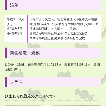
沿革
平成30年4月
小松市より民営化。社会福祉法人小松市大和善隣
より
館(令和3年4月、法人名称を大和善隣館と改称）幼
令和3年3月
保連携型認定こども園として開始。
令和5年7月
新園舎が現在地に完成(同年5月1日落成式)
スマイル農園が園庭東側に隣接して完成
園舎構造・規模
鉄骨造り2階建 建物延床面積1,198.66㎡ 園庭面積1196.16㎡ 農園
面積1,104㎡
クラス
ひまわり(5歳児のクラスです)