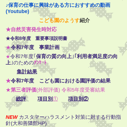
♪
保育の仕事に興味がある方におすすめの動画
(Youtube)
こども園のようす
紹介
★自然災害発生時対応
★令和8年度 重要事項説明書
★
令和7年度 事業計画
令和7年度｢
保育の質の向上
｣
｢利用者満足度の向
★
上
｣のための
ｱﾝｹｰﾄ
集計結果
★
令和7
年度 こども園における園評価の結果
★
第三者評価
(外部評価) 令和5年度受審結果
総評
項目別
①
項目別②
NEW
カスタマーハラスメント対策に対する行動指
針(大和善隣館HP)