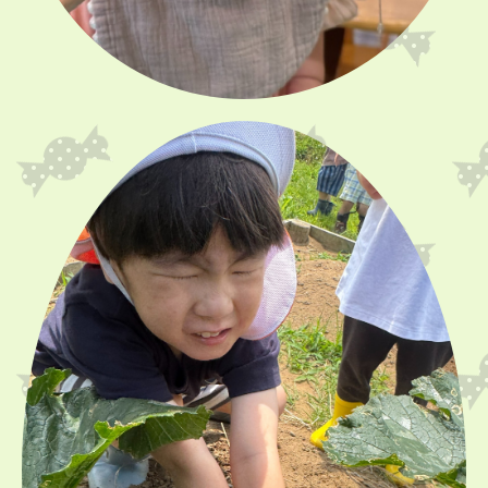
■
2026
年
7
月の予定
1
日
(
水
)
ちゅうりっぷ：
🚌
バス園外
安全の日
2
日
(
木
)
ひまわり～ちゅうりっぷ：
祖父母参観
3
日
(
金
)
たんぽぽ：
🚌
バス園外
6
日
(
月
)
たんぽぽ：個人懇談
7
日
(
火
)
七夕パーティー
ちゅうりっぷ：個人懇談
8
日
(
水
)
たんぽぽ：個人懇談
9
日
(
木
)
ひまわり：よさこい
ちゅうりっぷ：個人懇談
10
日
(
金
)
ひまわり：
🚌
バス園外
たんぽぽ：個人懇談
13
日
(
月
)
ひまわり・ゆり：
🚌
バス園外