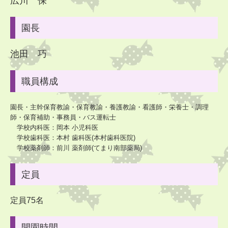
広川 保
ゆり：
🚌
バス園外
15日
(金
)
全園児：内科検診10：00～
園長
布団持ち帰り
19日
(火) 運動会総練習🚩
池田 巧
食育の日
20日
(水) ひまわり・ゆり・たんぽぽ
：
尿検査容器配布【21日㈭
職員構成
回収】
22日
(金
)
ひよこ
：
保育参加と懇談会
園長・主幹保育教諭・保育教諭・養護教諭・看護師・栄養士・調理
師・保育補助・事務員・バス運転士
23日
(土
)
整備作業
学校内科医：岡本 小児科医
25日
(月
)
ひまわり・ゆり
：
聴力検査
学校歯科医：本村 歯科医(本村歯科医院)
学校薬剤師：前川 薬剤師(てまり南部薬局)
ちゅうりっぷ：
🚌
バス園外
26日
(火
)
りす
：
保育参加と懇談会
定員
27日
(水
) たんぽぽ：聴力検査
28日
(木
) ひまわり：よさこい
定員75名
29日
(金
) 布団持ち帰り
開園時間