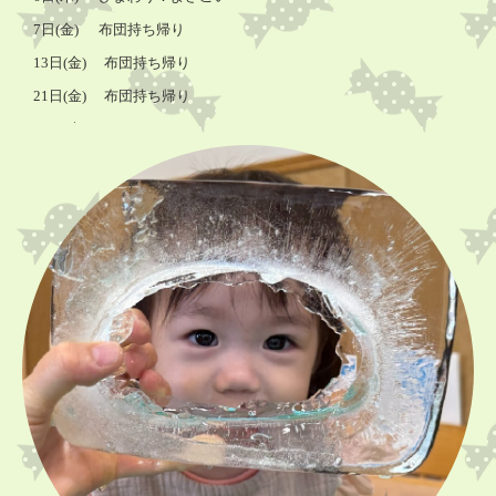
7日
(金
)
布団持ち帰り
13日
(金
) 布団持ち帰り
21日
(金
)
布団持ち帰り
27日
(
木
)
ひまわり：よさこい
28日
(金
)
ひまわり：テレビ小松『みんなでうたお♪』撮影
布団持ち帰り
■
2026
年8月
子育て支援室「きらきらぼし」の予定
●5
日
(
水
)
●19日
(
水
)
10
：
00
から
11
：
30
の間
参加ご希望の方は事前にご連絡ください。
育児相談も随時受け付けています。