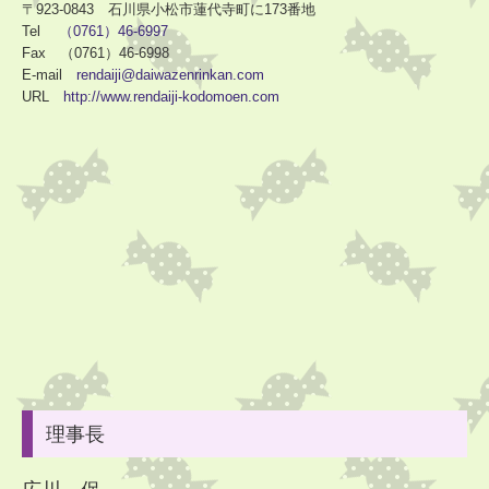
〒923-0843 石川県小松市蓮代寺町に173番地
＊布団は隔週に持ち帰りとなります
Tel
（0761）46-6997
Fax （0761）46-6998
E-mail
rendaiji
@daiwazenrinkan.com
■
2026
年
6
月
子育て支援室「きらきらぼし」の予定
URL
http://www.
rendaiji-kodomoen.com
・
24
日
(
水
)
10
日
(
水
)
・
10
：
00
から
11
：
30
の間
参加ご希望の方は事前にご連絡ください。
育児相談も随時受け付けています。
■
2026
年5
月の予定
1日
(金)
たんぽぽ
：
🚌バス園外
布団・着替え持ち帰り
11
日
(月
)
ひまわり・ゆり：田植え
理事長
13日
(水
) ひまわり
：
よさこい