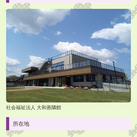
参加ご希望の方は事前にご連絡ください。
育児相談も随時受け付けています。
■
2026
年
6
月の予定
3
日
(
水
)
ひまわり～ちゅうりっぷ：
運動会
🚩
9
日
(
火
)
たんぽぽ：
🚌
バス園外
11
日
(
木
)
ひまわり：
よさこい
ちゅうりっぷ：
🚌
バス園外
ひまわり・ゆり：視力検査
12
日
(
金
)
たんぽぽ：視力検査
16
日
(
火
)
ひまわり：
🚌
バス園外
社会福祉法人 大和善隣館
17
日
(
水
)
プール開き
所在地
25
日
(
金
)
ひまわり：よさこい
30
日
(
火
)
ゆり：
🚌
バス園外