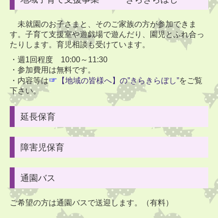
布団持ち帰り
21日
(火) 歯科検診
未就園のお子さまと、そのご家族の方が参加できま
22日
(水) ちゅうりっぷ
：
☀木場潟公園
🚌
す。子育て支援室や遊戯場で遊んだり、園児とふれ合っ
たりします。育児相談も受けています。
24日
(金
)
ひまわり・ゆり・たんぽぽ
：
☀親子遠足 かがニコニ
コパーク
🚌
・週1回程度 10:00～11:30
・参加費用は無料です。
☞
・内容等は
【地域の皆様へ】の”きらきらぼし”
をご覧
下さい。
■
2026
年4月
子育て支援室「きらきらぼし」の予定
15
日
(水
)
20日
(月
)
22日
(水
)
延長保育
10
：
00
から
11
：
30
の間
参加ご希望の方は事前にご連絡ください。
障害児保育
育児相談も随時受け付けています。
通園バス
ご希望の方は通園バスで送迎します。（有料）