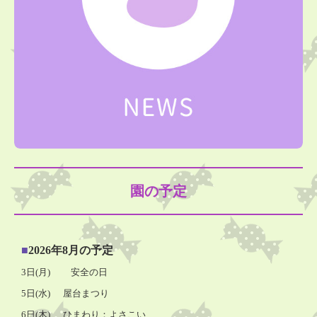
園の予定
■
2026
年8月の予定
3日
(月
)
安全の日
5日
(水
) 屋台まつり
6日
(木
) ひまわり
：
よさこい