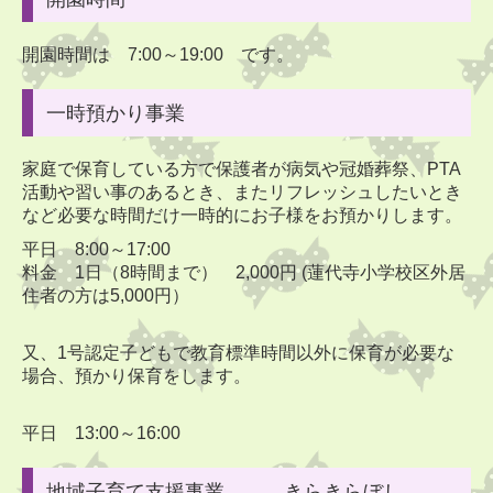
開園時間は 7:00～19:00 です。
■
2026
年5月
子育て支援室「きらきらぼし」の予定
8
日
(金
)
14日
(木
)
20日
(水
)
一時預かり事業
10
：
00
から
11
：
30
の間
参加ご希望の方は事前にご連絡ください。
家庭で保育している方で保護者が病気や冠婚葬祭、PTA
活動や習い事のあるとき、またリフレッシュしたいとき
育児相談も随時受け付けています。
など必要な時間だけ一時的にお子様をお預かりします。
平日 8:00～17:00
■
2026
年4
月の予定
料金 1日（8時間まで） 2,000円 (蓮代寺小学校区外居
住者の方は5,000円）
3日
(金)
ひまわり・ゆり
：
☀お花見会 木場潟公園
🚌
布団持ち帰り
又、1号認定子どもで教育標準時間以外に保育が必要な
11
日
(土
)
入園・進級おめでとうの会
場合、預かり保育をします。
保護者会総会 9時～
16日
(木
) たんぽぽ
：
☀木場潟公園
🚌
平日 13:00～16:00
17日
(金
)
春パーティー
地域子育て支援事業 きらきらぼし