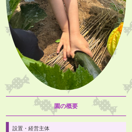
ゆり：個人懇談
14
日
(
火
)
ゆり：個人懇談
15
日
(
水
)
ひまわり：個人懇談
16
日
(
木
)
ひまわり：個人懇談
18
日
(
土
)
夏まつり
21
日
(
火
)
ゆり：個人懇談
22
日
(
水
)
ひまわり：個人懇談
23
日
(
木
)
ひまわり：よさこい
31
日
(
金
)
ひまわり：大和こども園年長児との交流
＊布団は隔週に持ち帰りとなります
■
2026
年
7
月
子育て支援室「きらきらぼし」の予定
園の概要
8
日
(
水
)
22
日
(
水
)
10
：
00
から
11
：
30
の間
設置・経営主体