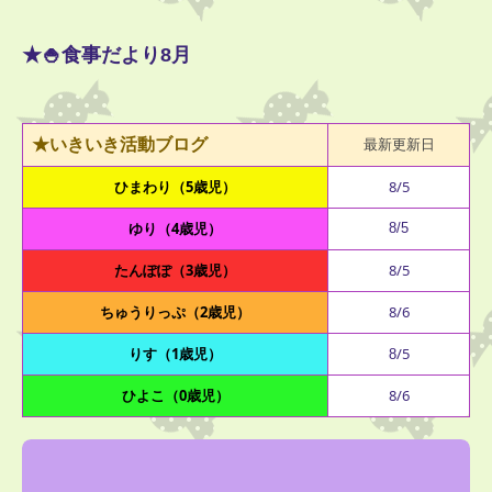
★🍚食事だより
月
8
★いきいき活動ブログ
最新更新日
ひまわり（5歳児）
8/5
ゆり（4歳児）
8/5
たんぽぽ（3歳児）
8/5
ちゅうりっぷ（2歳児）
8/6
りす（1歳児）
/5
8
ひよこ（0歳児）
8
/6